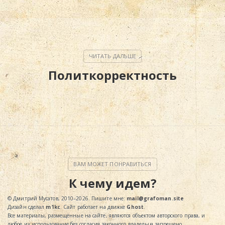
Политкорректность
К чему идем?
© Дмитрий Мусатов, 2010–2026. Пишите мне:
mail@grafoman.site
Дизайн сделал
m1kc
. Сайт работает на движке
Ghost
.
Все материалы, размещённые на сайте, являются объектом авторского права, и
любое их использование без согласия законного владельца запрещено.