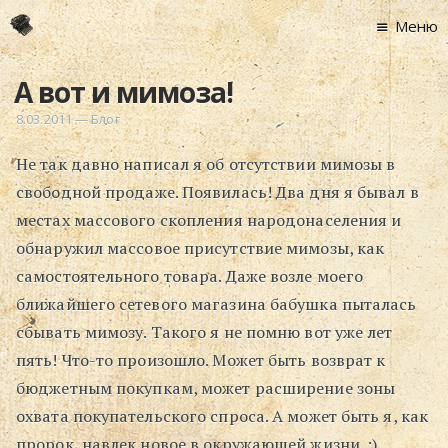
Меню
Главная
А вот и мимоза!
Новости
8.03.2011
—
Блог
Графоманство
Не так давно написал я об отсутствии мимозы в
* Автотекст
свободной продаже. Появилась! Два дня я бывал в
* Спортплощадк
местах массового скопления народонаселения и
* Хронограф
обнаружил массовое присутствие мимозы, как
Арт-Рецензии
самостоятельного товара. Даже возле моего
* Слушать
ближайшего сетевого магазина бабушка пыталась
* Смотреть
сбывать мимозу. Такого я не помню вот уже лет
* Читать
пять! Что-то произошло. Может быть возврат к
* По жизни
бюджетным покупкам, может расширение зоны
охвата покупательского спроса. А может быть я, как
Блог
пророк, навлек новое в окружающей жизни. :)
⋅