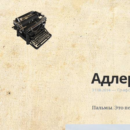
Адлер
—
Граф
31.08.2014
Пальмы. Это пе