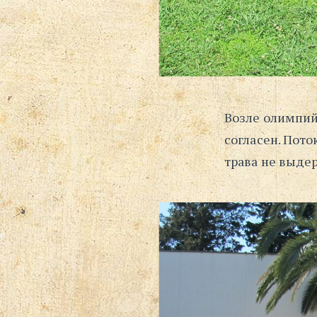
Возле олимпий
согласен. Пот
трава не выде