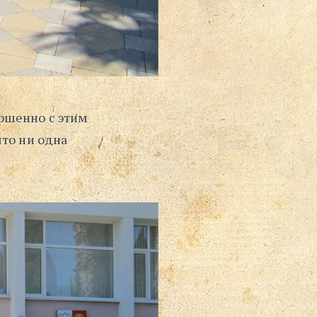
ршенно с этим
что ни одна