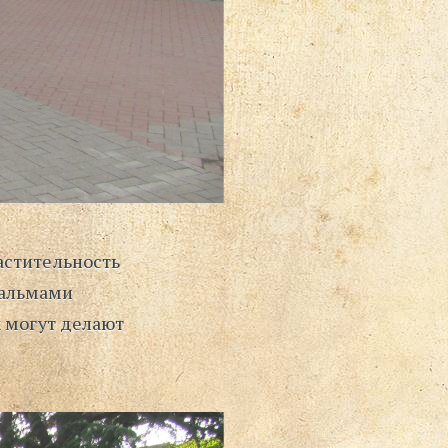
астительность
 пальмами
к могут делают