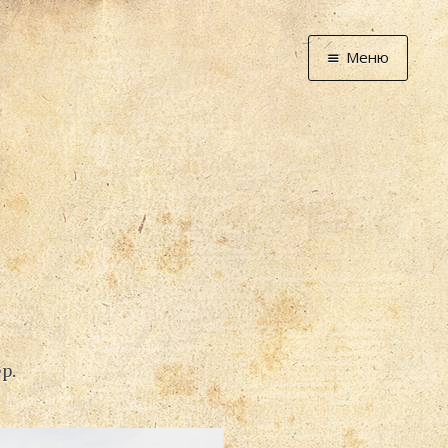
Меню
Главная
Новости
Графоманство
* Автотекст
* Спортплощадк
* Хронограф
Арт-Рецензии
* Слушать
* Смотреть
р.
* Читать
* По жизни
Блог