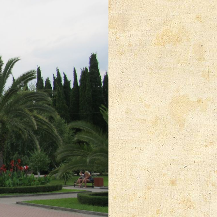
⋅
Поиск