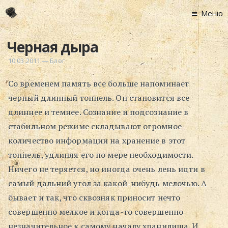
Меню
Главная
Черная дыра
Новости
10.03.2011
—
Блог
Графоманство
Со временем память все больше напоминает
* Автотекст
черный длинный тоннель. Он становится все
* Спортплощадк
длиннее и темнее. Сознание и подсознание в
* Хронограф
стабильном режиме складывают огромное
Арт-Рецензии
количество информации на хранение в этот
* Слушать
тоннель, удлиняя его по мере необходимости.
* Смотреть
Ничего не теряется, но иногда очень лень идти в
* Читать
самый дальний угол за какой-нибудь мелочью. А
* По жизни
бывает и так, что сквозняк приносит нечто
совершенно мелкое и когда-то совершенно
Блог
незначительное к самому началу хранилища. И
⋅