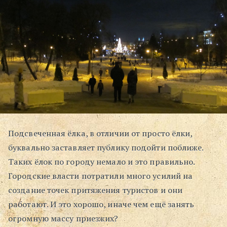
Подсвеченная ёлка, в отличии от просто ёлки,
буквально заставляет публику подойти поближе.
Таких ёлок по городу немало и это правильно.
Городские власти потратили много усилий на
создание точек притяжения туристов и они
работают. И это хорошо, иначе чем ещё занять
огромную массу приезжих?