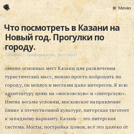
Меню
Главная
Что посмотреть в Казани на
Новости
Новый год. Прогулки по
Графоманство
городу.
* Автотекст
7.03.2020
—
Графоманство
,
Автотекст
* Спортплощадк
омимо основных мест Казани для развлечения
* Хронограф
туристических масс, можно просто побродить по
Арт-Рецензии
городу, он неплох и местами даже интересен. Я всю
* Слушать
архитектуру делю на «московскую» и «питерскую».
* Смотреть
Имена весьма условны, московское направление
* Читать
ближе к отечественной культуре, питерская тяготеет
* По жизни
к западному варианту. Казань — это питерская
Блог
система. Мосты, постройка домов, всё это далеко от
⋅