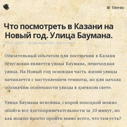
Меню
Главная
Что посмотреть в Казани на
Новости
Новый год. Улица Баумана.
Графоманство
29.02.2020
—
Графоманство
,
Автотекст
* Автотекст
Обязательный объектом для посещения в Казани
* Спортплощадк
безусловно является улица Баумана, пешеходная
* Хронограф
улица. На Новый год основная часть жизни улицы
Арт-Рецензии
начинается с наступлением темноты, но для начала
* Слушать
обозначим особенности улицы в дневном свете.
* Смотреть
* Читать
Улица Баумана невелика, скорой походкой можно
* По жизни
обойти все достопримечательности за 10 минут, но
как можно просто пройти мимо всего, что там есть?
Блог
⋅