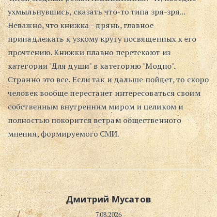
ухмыльнувшись, сказать что-то типа зря-зря...
Поиск
Неважно, что книжка - дрянь, главное
принадлежать к узкому кругу посвященных к его
прочтению. Книжки плавно перетекают из
категории "Для души" в категорию "Модно".
Странно это все. Если так и дальше пойдет, то скоро
человек вообще перестанет интересоваться своим
собственным внутренним миром и целиком и
полностью покорится ветрам общественного
мнения, формируемого СМИ.
Дмитрий Мусатов
7.08.2026