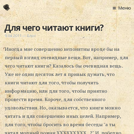
Меню
Главная
Для чего читают книги?
Новости
9.04.2011
—
Блог
Графоманство
Иногда мне совершенно непонятны вроде бы на
* Автотекст
первый взгляд очевидные вещи. Вот, например, для
* Спортплощадк
чего читают книги? Казалось бы очевидная вещь.
* Хронограф
Уже не один десяток лет я привык думать, что
Арт-Рецензии
книги читают для того, чтобы получить
* Слушать
информацию, или для того, чтобы приятно
* Смотреть
провести время. Короче, для собственного
* Читать
удовольствия. Но, оказывается, что книги можно
* По жизни
читать и для совершенно иных целей. Например,
для того, чтобы бросить во время беседы "а ты
Блог
читал модный роман ХХХХХХХХХ...?" И, победно
⋅