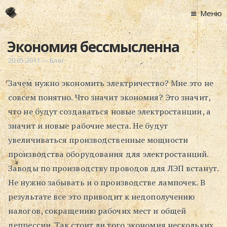
Меню
Главная
Экономия бессмысленна
Новости
20.05.2011
—
Блог
Графоманство
Зачем нужно экономить электричество? Мне это не
* Автотекст
совсем понятно. Что значит экономия? Это значит,
* Спортплощадк
что не будут создаваться новые электростанции, а
* Хронограф
значит и новые рабочие места. Не будут
Арт-Рецензии
увеличиваться производственные мощности
* Слушать
производства оборудования для электростанций.
* Смотреть
Заводы по производству проводов для ЛЭП встанут.
* Читать
Не нужно забывать и о производстве лампочек. В
* По жизни
результате все это приводит к недополучению
налогов, сокращению рабочих мест и общей
Блог
депрессии. Так стоит ли того экономия нескольких
⋅