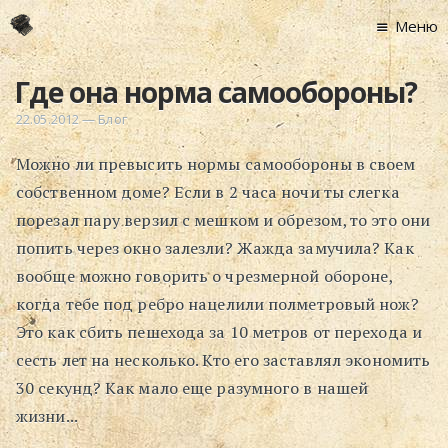
Меню
Главная
Где она норма самообороны?
Новости
22.05.2012
—
Блог
Графоманство
Можно ли превысить нормы самообороны в своем
* Автотекст
собственном доме? Если в 2 часа ночи ты слегка
* Спортплощадк
порезал пару верзил с мешком и обрезом, то это они
* Хронограф
попить через окно залезли? Жажда замучила? Как
Арт-Рецензии
вообще можно говорить о чрезмерной обороне,
* Слушать
когда тебе под ребро нацелили полметровый нож?
* Смотреть
Это как сбить пешехода за 10 метров от перехода и
* Читать
сесть лет на несколько. Кто его заставлял экономить
* По жизни
30 секунд? Как мало еще разумного в нашей
жизни...
Блог
⋅