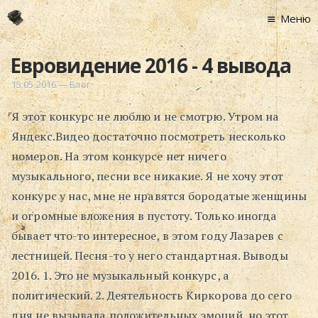
Меню
Главная
Евровидение 2016 - 4 вывода
Новости
15.05.2016
—
Блог
Графоманство
Я этот конкурс не люблю и не смотрю. Утром на
* Автотекст
Яндекс.Видео достаточно посмотреть несколько
* Спортплощадк
номеров. На этом конкурсе нет ничего
* Хронограф
музыкального, песни все никакие. Я не хочу этот
Арт-Рецензии
конкурс у нас, мне не нравятся бородатые женщины
* Слушать
и огромные вложения в пустоту. Только иногда
* Смотреть
бывает что-то интересное, в этом году Лазарев с
* Читать
лестницей. Песня-то у него стандартная. Выводы
* По жизни
2016. 1. Это не музыкальный конкурс, а
политический. 2. Деятельность Киркорова до сего
Блог
дня не вызывала положительных эмоций, но этот
⋅