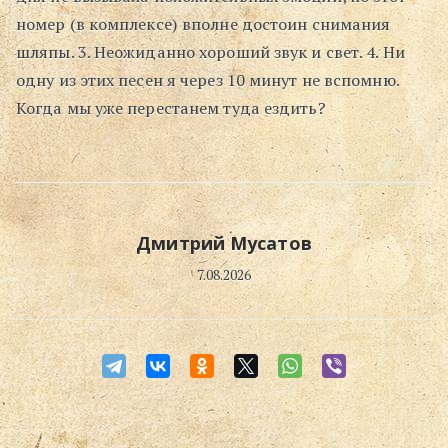
номер (в комплексе) вполне достоин снимания
Поиск
шляпы. 3. Неожиданно хороший звук и свет. 4. Ни
одну из этих песен я через 10 минут не вспомню.
Когда мы уже перестанем туда ездить?
Дмитрий Мусатов
7.08.2026