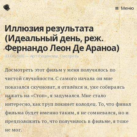
Меню
Главная
Иллюзия результата
Новости
(Идеальный день, реж.
Графоманство
Фернандо Леон Де Араноа)
* Автотекст
31.01.2016
—
Арт-Рецензии
,
Смотреть
* Спортплощадк
Досмотреть этот фильм у меня получилось по
* Хронограф
чистой случайности. С самого начала он мне
Арт-Рецензии
показался скучноват, я отвлёкся и, уже собираясь
* Слушать
нажать на «Стоп», я задумался. Мне стало
* Смотреть
интересно, как труп покинет колодец. То, что финал
* Читать
фильма будет именно таким, я не сомневался, но и
* По жизни
предположить то, что получилось в фильме, я тоже
Блог
не мог.
⋅