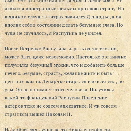
Смотреть это кино или нет, я долго сомневался. Не
люблю я иностранные фильмы про свою страну. Но
Поиск
в данном случае в титрах значился Депардье, а он
вполне себе в состоянии делать безумные глаза. Но
чуда не случилось, я Распутина не увидел.
После Петренко Распутина играть очень сложно,
может быть даже невозможно. Настолько органично
получился безумный мужик, что и добавить больше
нечего. Безумие, страсть, желание жить и быть
центром жизни. Депардье старался изо всех сил, но
увы. Он не понимает этого человека. Получился
какой-то французский Распутин. Поведение
актёров тоже не совсем адекватное. И уж совсем
странным вышел Николай II.
На мой взгляд лучше всего Николая изобразил