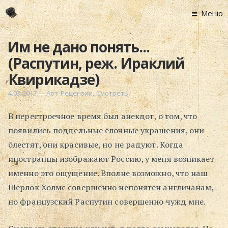
Меню
Главная
Им не дано понять...
Новости
(Распутин, реж. Ираклий
Графоманство
Квирикадзе)
* Автотекст
4.03.2017
—
Арт-Рецензии
,
Смотреть
* Спортплощадк
В перестроечное время был анекдот, о том, что
* Хронограф
появились поддельные ёлочные украшения, они
Арт-Рецензии
блестят, они красивые, но не радуют. Когда
* Слушать
иностранцы изображают Россию, у меня возникает
* Смотреть
именно это ощущение. Вполне возможно, что наш
* Читать
Шерлок Холмс совершенно непонятен англичанам,
* По жизни
но французский Распутин совершенно чужд мне.
Блог
⋅