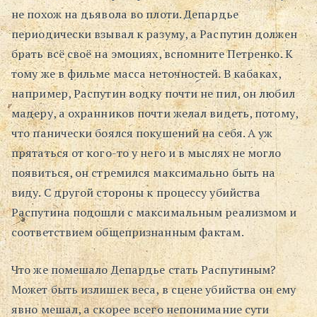
не похож на дьявола во плоти. Депардье
периодически взывал к разуму, а Распутин должен
брать всё своё на эмоциях, вспомните Петренко. К
тому же в фильме масса неточностей. В кабаках,
например, Распутин водку почти не пил, он любил
мадеру, а охранников почти желал видеть, потому,
что панически боялся покушений на себя. А уж
прятаться от кого-то у него и в мыслях не могло
появиться, он стремился максимально быть на
виду. С другой стороны к процессу убийства
Распутина подошли с максимальным реализмом и
соответствием общепризнанным фактам.
Что же помешало Депардье стать Распутиным?
Может быть излишек веса, в сцене убийства он ему
явно мешал, а скорее всего непонимание сути