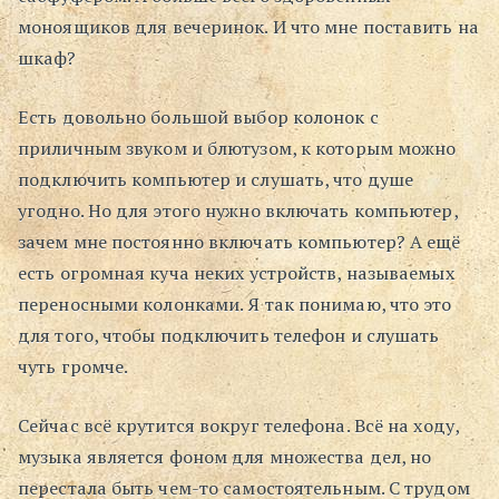
моноящиков для вечеринок. И что мне поставить на
Поиск
шкаф?
Есть довольно большой выбор колонок с
приличным звуком и блютузом, к которым можно
подключить компьютер и слушать, что душе
угодно. Но для этого нужно включать компьютер,
зачем мне постоянно включать компьютер? А ещё
есть огромная куча неких устройств, называемых
переносными колонками. Я так понимаю, что это
для того, чтобы подключить телефон и слушать
чуть громче.
Сейчас всё крутится вокруг телефона. Всё на ходу,
музыка является фоном для множества дел, но
перестала быть чем-то самостоятельным. С трудом