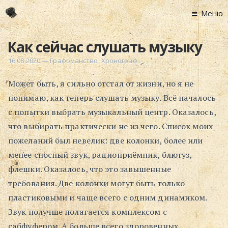
Меню
Главная
Как сейчас слушать музыку
Новости
16.08.2020
—
Графоманство
,
Хронограф
Графоманство
Может быть, я сильно отстал от жизни, но я не
* Автотекст
понимаю, как теперь слушать музыку. Всё началось
* Спортплощадк
с попытки выбрать музыкальный центр. Оказалось,
* Хронограф
что выбирать практически не из чего. Список моих
Арт-Рецензии
пожеланий был невелик: две колонки, более или
* Слушать
менее сносный звук, радиоприёмник, блютуз,
* Смотреть
флешки. Оказалось, что это завышенные
* Читать
требования. Две колонки могут быть только
* По жизни
пластиковыми и чаще всего с одним динамиком.
Звук получше полагается комплексом с
Блог
сабфуфером. А больше всего здоровенных
⋅