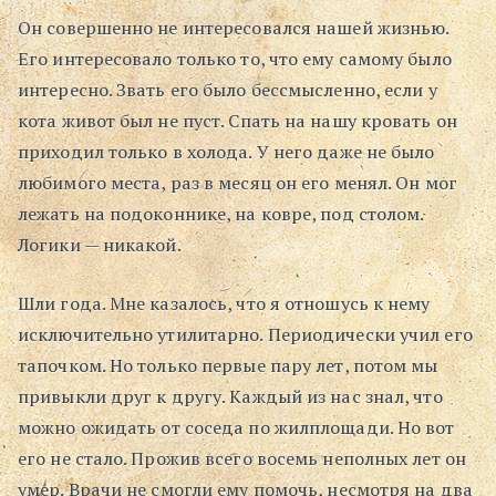
Он совершенно не интересовался нашей жизнью.
Поиск
Его интересовало только то, что ему самому было
интересно. Звать его было бессмысленно, если у
кота живот был не пуст. Спать на нашу кровать он
приходил только в холода. У него даже не было
любимого места, раз в месяц он его менял. Он мог
лежать на подоконнике, на ковре, под столом.
Логики — никакой.
Шли года. Мне казалось, что я отношусь к нему
исключительно утилитарно. Периодически учил его
тапочком. Но только первые пару лет, потом мы
привыкли друг к другу. Каждый из нас знал, что
можно ожидать от соседа по жилплощади. Но вот
его не стало. Прожив всего восемь неполных лет он
умер. Врачи не смогли ему помочь, несмотря на два