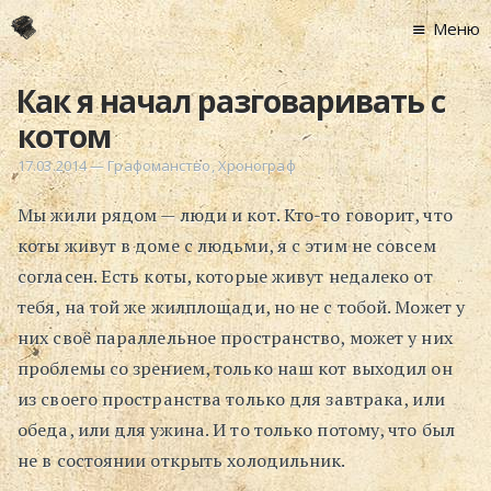
Меню
Главная
Как я начал разговаривать с
Новости
котом
Графоманство
17.03.2014
—
Графоманство
,
Хронограф
* Автотекст
Мы жили рядом — люди и кот. Кто-то говорит, что
* Спортплощадк
коты живут в доме с людьми, я с этим не совсем
* Хронограф
согласен. Есть коты, которые живут недалеко от
Арт-Рецензии
тебя, на той же жилплощади, но не с тобой. Может у
* Слушать
них своё параллельное пространство, может у них
* Смотреть
проблемы со зрением, только наш кот выходил он
* Читать
из своего пространства только для завтрака, или
* По жизни
обеда, или для ужина. И то только потому, что был
Блог
не в состоянии открыть холодильник.
⋅