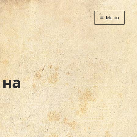
Меню
Главная
Новости
Графоманство
* Автотекст
* Спортплощадк
 на
* Хронограф
Арт-Рецензии
* Слушать
* Смотреть
* Читать
* По жизни
Блог