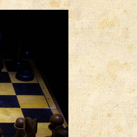
⋅
Поиск