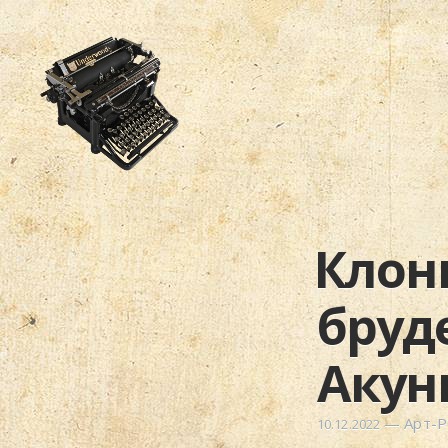
Клон
бруд
Акун
—
Арт-
10.12.2022