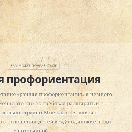
я профориентация
етание «ранняя профориентация» я немного
менно это кто-то требовал расширять и
Довольно странно. Мне кажется или всё
о в отношении детей ведут одинокие люди
с потерянной…