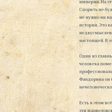
империи. На э
Спорить не буд
не нужно ни на
истории. Это к
недвусмысленн
настоящей. В э
Один из главн
человека поме
профессиональн
Фандорина он 
нечеловеческо
Есть в этом вс
эти марвеловс