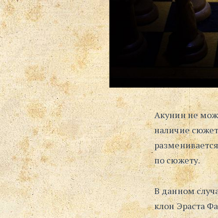
Акунин не може
наличие сюжет
разменивается
по сюжету.
В данном случ
клон Эраста Фа