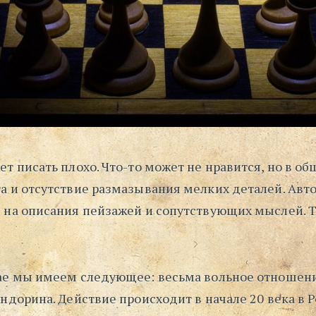
т писать плохо. Что-то может не нравится, но в об
а и отсутствие размазывания мелких деталей. Авто
 на описания пейзажей и сопутствующих мыслей. Т
ае мы имеем следующее: весьма вольное отношени
ндорина. Действие происходит в начале 20 века в 