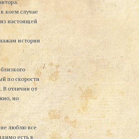
втора.
 в коем случае
о из настоящей
онажам истории
 близкого
ый по скорости
. В отличии от
жно, но
 не люблю все
идимо есть в