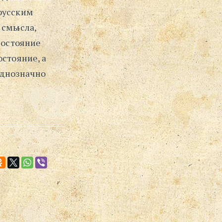
русским
 смысла,
востояние
стояние, а
однозначно