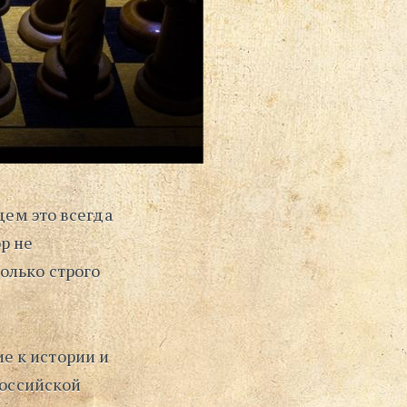
щем это всегда
р не
олько строго
е к истории и
Российской