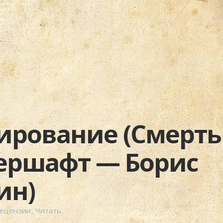
ирование (Смерть
ершафт — Борис
ин)
Рецензии
,
Читать