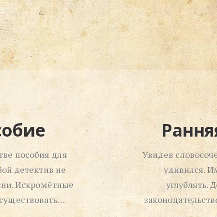
собие
Рання
тве пособия для
Увидев словосоч
ой детектив не
удивился. И
зни. Искромётные
углублять. 
 существовать…
законодательств