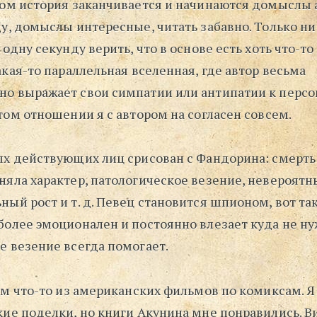
том история заканчивается и начинаются домыслы а
у, домыслы интересные, читать забавно. Только ни
 одну секунду верить, что в основе есть хоть что-т
акая-то параллельная вселенная, где автор весьма
о выражает свои симпатии или антипатии к перс
том отношении я с автором на согласен совсем.
ых действующих лиц срисован с Фандорина: смерть
няла характер, патологическое везение, невероятн
ый рост и т. д. Певец становится шпионом, вот так
более эмоционален и постоянно влезает куда не ну
е везение всегда помогает.
ём что-то из американских фильмов по комиксам. Я
кие поделки, но книги Акунина мне понравились. В