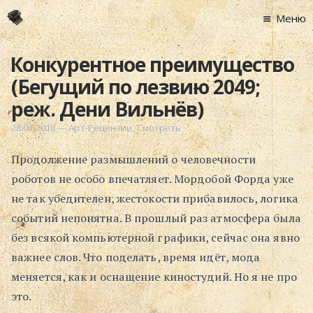
Меню
Главная
Конкурентное преимущество
Новости
(Бегущий по лезвию 2049;
Графоманство
реж. Дени Вильнёв)
* Автотекст
28.01.2018
—
Арт-Рецензии
,
Смотреть
* Спортплощадк
Продолжение размышлений о человечности
* Хронограф
роботов не особо впечатляет. Мордобой Форда уже
Арт-Рецензии
не так убедителен, жестокости прибавилось, логика
* Слушать
событий непонятна. В прошлый раз атмосфера была
* Смотреть
без всякой компьютерной графики, сейчас она явно
* Читать
важнее слов. Что поделать, время идёт, мода
* По жизни
меняется, как и оснащение киностудий. Но я не про
Блог
это.
⋅