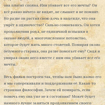
она платит сполна. Или убивает все его мечты? Он
всё равно ничего не видит, не слышит и не помнит.
Но разве он растил свою дочь в надежде, что она
умрёт в одиночестве? Сильно сомневаюсь. Он хотел
продолжения рода, не единичной вспышки в
океане людей, а многочисленное потомство,
которое будет жить много столетий. Помирая около
безумного старика, она разве помогает ему? Сидя и
умирая около него вместе с ним она убивает все его
мечты.
Весь фильм построен так, чтобы нам было жалко его
и мы сопереживали и поддерживали её. Какая-то
странная философия. Зачем ей помирать, если
помочь ему она уже не в состоянии? Может будет
намного лучше заняться продолжением своего