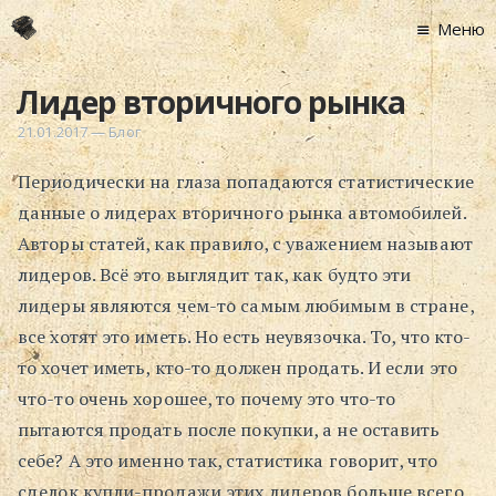
Меню
Главная
Лидер вторичного рынка
Новости
21.01.2017
—
Блог
Графоманство
Периодически на глаза попадаются статистические
* Автотекст
данные о лидерах вторичного рынка автомобилей.
* Спортплощадк
Авторы статей, как правило, с уважением называют
* Хронограф
лидеров. Всё это выглядит так, как будто эти
Арт-Рецензии
лидеры являются чем-то самым любимым в стране,
* Слушать
все хотят это иметь. Но есть неувязочка. То, что кто-
* Смотреть
то хочет иметь, кто-то должен продать. И если это
* Читать
что-то очень хорошее, то почему это что-то
* По жизни
пытаются продать после покупки, а не оставить
себе? А это именно так, статистика говорит, что
Блог
сделок купли-продажи этих лидеров больше всего.
⋅