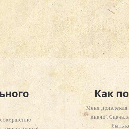
ьного
Как п
Меня привлекла 
иначе". Сначал
в совершенно
быть к
ждёт серьёзный