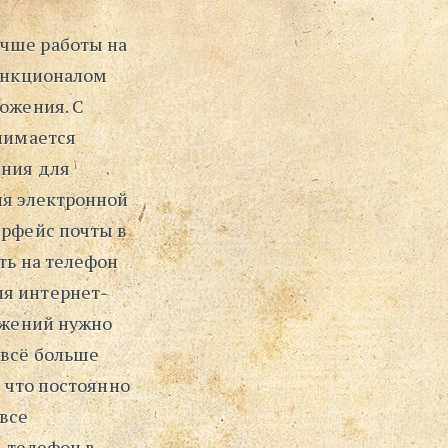
учше работы на
функционалом
ложения. С
анимается
ения для
ля электронной
ерфейс почты в
ть на телефон
ля интернет-
ложений нужно
 всё больше
, что постоянно
все
ь телефон в