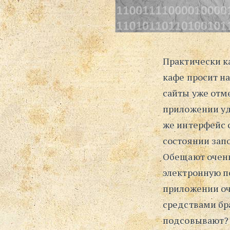
Практически к
кафе просит н
сайты уже отме
приложении уд
же интерфейс с
состоянии запо
Обещают очень
электронную по
приложении оч
средствами бра
подсовывают?