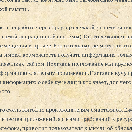
кой памяти.
: при работе через браузер слежкой за нами зани
е самой операционной системы). Он отслеживает н
емещения и прочее. Все остальные не могут этого с
сы имеют возможность получать информацию тольк
аказчика с сайтом. Поставив приложение мы кругл
формацию владельцу приложения. Наставив кучу 
информацию о себе куче лиц и кто знает, для чего 
 это.
это очень выгодно производителям смартфонов. Е
личества приложений, а с ними требований к ресур
елефона, приводит пользователя к мысли об обнов