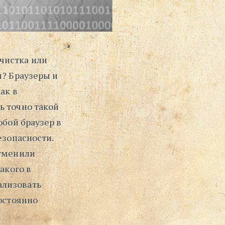
чистка или
м? Браузеры и
ак в
ь точно такой
юбой браузер в
езопасности.
отменили
акого в
ализовать
постоянно