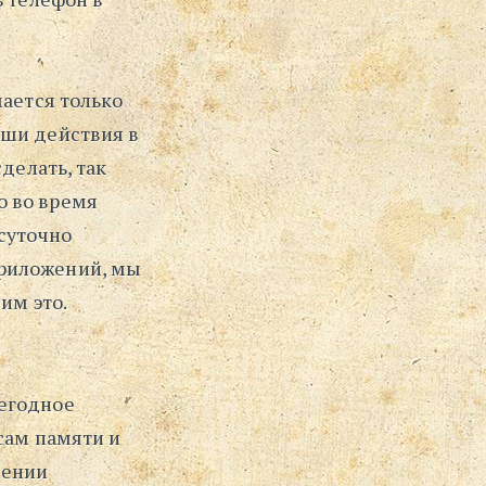
мается только
аши действия в
делать, так
о во время
осуточно
приложений, мы
им это.
жегодное
сам памяти и
лении