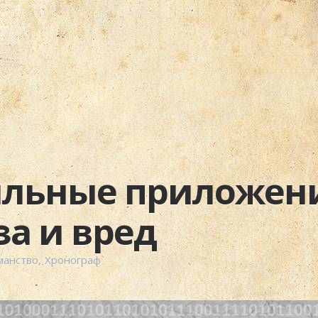
льные приложени
за и вред
манство
,
Хронограф