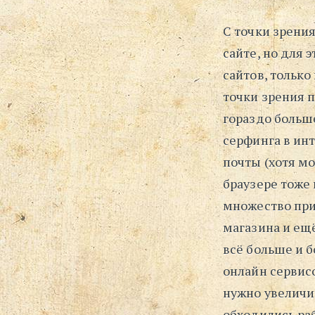
С точки зрени
сайте, но для
сайтов, только
точки зрения п
гораздо больш
серфинга в ин
почты (хотя м
браузере тоже 
множество при
магазина и ещё
всё больше и 
онлайн сервисо
нужно увеличи
обходились ра