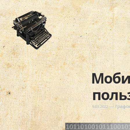
Моби
поль
—
Графо
9.03.2022