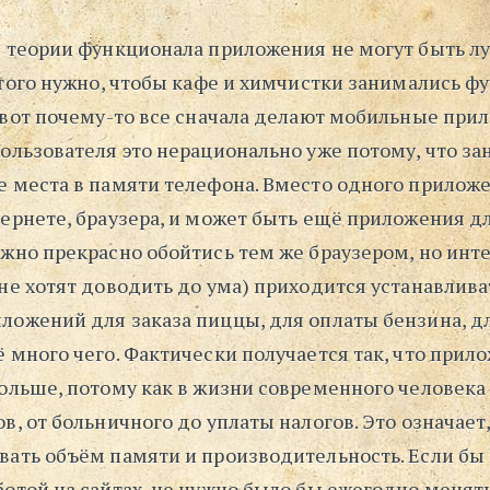
я теории функционала приложения не могут быть л
 этого нужно, чтобы кафе и химчистки занимались 
 вот почему-то все сначала делают мобильные при
ользователя это нерационально уже потому, что з
е места в памяти телефона. Вместо одного прилож
тернете, браузера, и может быть ещё приложения д
ожно прекрасно обойтись тем же браузером, но инт
не хотят доводить до ума) приходится устанавлива
ложений для заказа пиццы, для оплаты бензина, д
 много чего. Фактически получается так, что при
больше, потому как в жизни современного человека
в, от больничного до уплаты налогов. Это означает
вать объём памяти и производительность. Если бы 
ботой на сайтах, не нужно было бы ежегодно менят