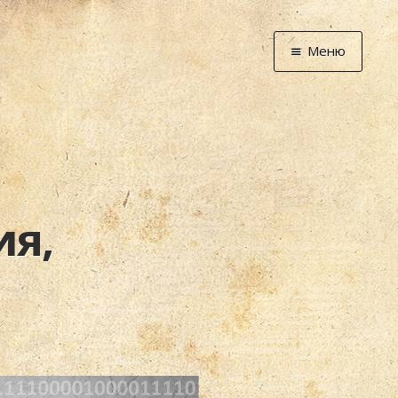
Меню
Главная
Новости
Графоманство
* Автотекст
* Спортплощадк
я,
* Хронограф
Арт-Рецензии
* Слушать
* Смотреть
* Читать
* По жизни
Блог