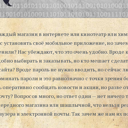
аждый магазин в интернете или кинотеатр или хим
ас установить своё мобильное приложение, но заче
нили? Нас убеждают, что это очень удобно. Вроде к
обно выбирать и заказывать, но кто мешает сделат
айта? Вроде пароль не нужно вводить, но сейчас л
минать пароли и это равнозначно с точки зрения б
 оперативно сообщать новости и акции, но разве 
чту? Вопросов много, но ответ один — нет ничего т
ередного магазина или шашлычной, что нельзя ре
узера и электронной почты. Так зачем же нам их 