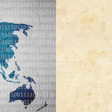
⋅
Поиск