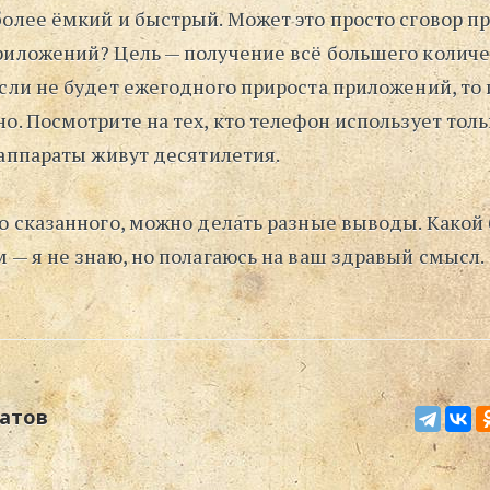
более ёмкий и быстрый. Может это просто сговор 
риложений? Цель — получение всё большего количе
сли не будет ежегодного прироста приложений, то
о. Посмотрите на тех, кто телефон использует толь
 аппараты живут десятилетия.
го сказанного, можно делать разные выводы. Какой
 — я не знаю, но полагаюсь на ваш здравый смысл.
атов