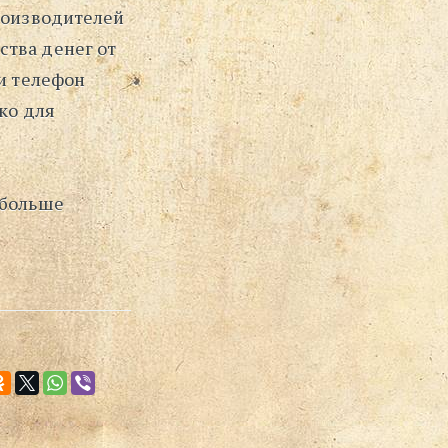
производителей
ства денег от
 и телефон
ко для
 больше