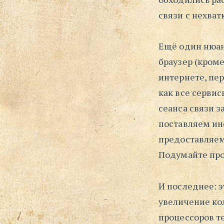
связи с нехват
Ещё один нюанс
браузер (кром
интернете, пер
как все серви
сеанса связи з
поставляем ин
предоставляем 
Подумайте про
И последнее: 
увеличение ко
процессоров т