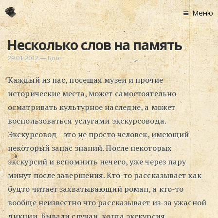
Меню
Главная
Несколько слов на память
Новости
29.01.2012
—
Блог
Графоманство
Каждый из нас, посещая музеи и прочие
* Автотекст
исторические места, может самостоятельно
* Спортплощадк
осматривать культурное наследие, а может
* Хронограф
воспользоваться услугами экскурсовода.
Арт-Рецензии
Экскурсовод - это не просто человек, имеющий
* Слушать
некоторый запас знаний. После некоторых
* Смотреть
экскурсий и вспомнить нечего, уже через пару
* Читать
минут после завершения. Кто-то рассказывает как
* По жизни
будто читает захватывающий роман, а кто-то
вообще неизвестно что рассказывает из-за ужасной
Блог
дикции. Бывали случаи, когда экскурсия
⋅