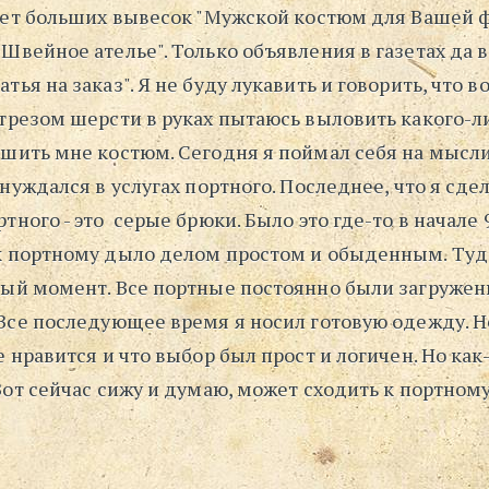
 Нет больших вывесок "Мужской костюм для Вашей ф
Швейное ателье". Только объявления в газетах да 
тья на заказ". Я не буду лукавить и говорить, что в
отрезом шерсти в руках пытаюсь выловить какого-л
сшить мне костюм. Сегодня я поймал себя на мысли
 нуждался в услугах портного. Последнее, что я сдел
тного - это серые брюки. Было это где-то в начале 9
к портному дыло делом простом и обыденным. Туд
ный момент. Все портные постоянно были загружен
Все последующее время я носил готовую одежду. Не
е нравится и что выбор был прост и логичен. Но как-
Вот сейчас сижу и думаю, может сходить к портному