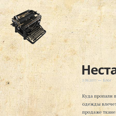
Нест
—
Блог
3.09.2011
Куда пропали 
одежды влечет
продаже тканей