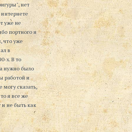
игуры", нет
⋅
в интернете
Поиск
от уже не
ибо портного и
, что уже
ал в
0-х. В то
а нужно было
ы работой и
 могу сказать,
то я все же
 и не быть как