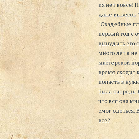
их нет вовсе!
даже вывесок "
"Свадебные пла
первый год с 
вынудить его 
много лет я не
мастерской пор
время сходит 
попасть в нуж
была очередь. 
что вся она мн
смог одеться. 
все?