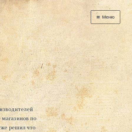
Меню
Главная
Новости
Графоманство
* Автотекст
* Спортплощадк
* Хронограф
Арт-Рецензии
* Слушать
* Смотреть
оизводителей
* Читать
 магазинов по
* По жизни
уже решил что
Блог