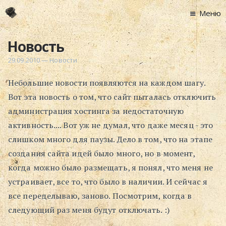
Меню
Главная
Новость
Новости
29.09.2010
—
Новости
Графоманство
Небольшие новости появляются на каждом шагу.
* Автотекст
Вот эта новость о том, что сайт пыталась отключить
* Спортплощадк
администрация хостинга за недостаточную
* Хронограф
активность.... Вот уж не думал, что даже месяц - это
Арт-Рецензии
слишком много для паузы. Дело в том, что на этапе
* Слушать
создания сайта идей было много, но в момент,
* Смотреть
когда можно было размещать, я понял, что меня не
* Читать
устраивает, все то, что было в наличии. И сейчас я
* По жизни
все переделываю, заново. Посмотрим, когда в
следующий раз меня будут отключать. :)
Блог
⋅