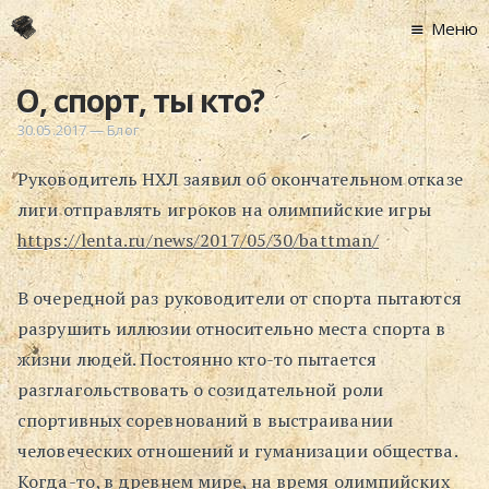
Меню
Главная
О, спорт, ты кто?
Новости
30.05.2017
—
Блог
Графоманство
Руководитель НХЛ заявил об окончательном отказе
* Автотекст
лиги отправлять игроков на олимпийские игры
* Спортплощадк
https://lenta.ru/news/2017/05/30/battman/
* Хронограф
Арт-Рецензии
В очередной раз руководители от спорта пытаются
* Слушать
разрушить иллюзии относительно места спорта в
* Смотреть
жизни людей. Постоянно кто-то пытается
* Читать
разглагольствовать о созидательной роли
спортивных соревнований в выстраивании
* По жизни
человеческих отношений и гуманизации общества.
Блог
Когда-то, в древнем мире, на время олимпийских
⋅