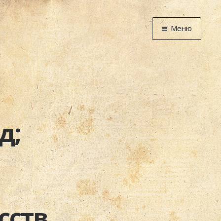
Меню
Главная
Новости
Графоманство
* Автотекст
* Спортплощадк
д;
* Хронограф
Арт-Рецензии
* Слушать
* Смотреть
* Читать
ств,
* По жизни
Блог