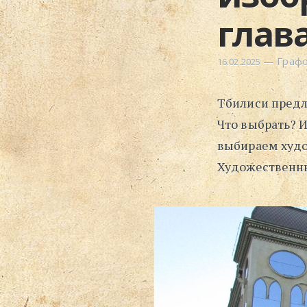
глава
—
Граф
16.02.2025
Тбилиси предл
Что выбрать? 
выбираем худо
Художественны