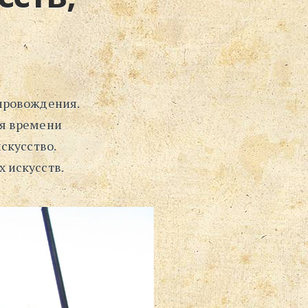
⋅
Поиск
провождения.
ся времени
скусство.
 искусств.