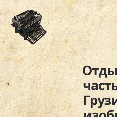
Отдых
часть
Груз
изоб