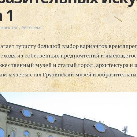
 1
оманство
,
Автотекст
агает туристу большой выбор вариантов времяпре
Исходя из собственных предпочтений и имеющего
жественный музей и старый город, архитектура и и
м музеем стал Грузинский музей изобразительных