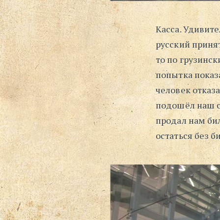
Касса. Удивит
русский принят
то по грузинск
попытка показа
человек отказа
подошёл наш с
продал нам би
остаться без б