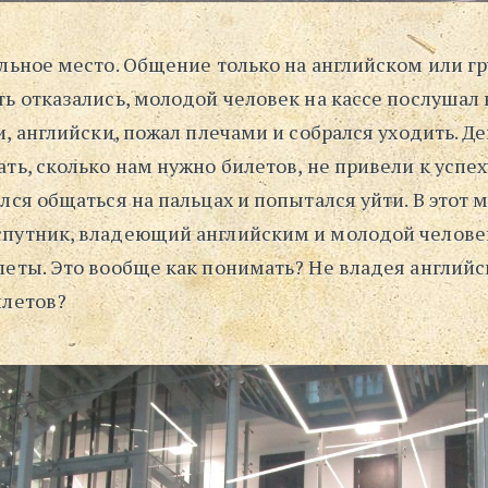
ельное место. Общение только на английском или г
ь отказались, молодой человек на кассе послушал н
и, английски, пожал плечами и собрался уходить. Де
ть, сколько нам нужно билетов, не привели к успе
лся общаться на пальцах и попытался уйти. В этот 
путник, владеющий английским и молодой челове
леты. Это вообще как понимать? Не владея англий
илетов?