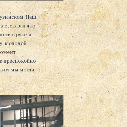
рузинском. Наш
ас, сказал что-
ньги в руке и
ху, молодой
момент
к преспокойно
ским мы могли