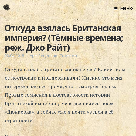
Меню
Главная
Откуда взялась Британская
Новости
империя? (Тёмные времена;
Графоманство
реж. Джо Райт)
* Автотекст
23.04.2018
—
Арт-Рецензии
,
Смотреть
* Спортплощадк
Откуда взялась Британская империя? Какие силы
* Хронограф
её построили и поддерживали? Именно это меня
Арт-Рецензии
интересовало всё время, что я смотрел фильм.
* Слушать
Первые сомнения в достоверности истории
* Смотреть
Британской империи у меня появились после
* Читать
«Дюнкерка», а сейчас уже я почти уверен в её
* По жизни
странности.
Блог
⋅