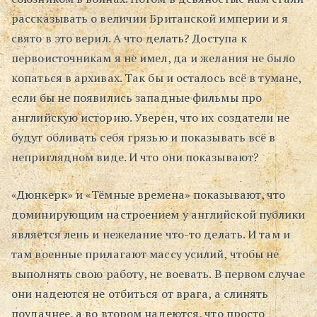
рассказывать о величии Британской империи и я
свято в это верил. А что делать? Доступа к
первоисточникам я не имел, да и желания не было
копаться в архивах. Так бы и осталось всё в тумане,
если бы не появились западные фильмы про
английскую историю. Уверен, что их создатели не
будут обливать себя грязью и показывать всё в
неприглядном виде. И что они показывают?
«Дюнкерк» и «Тёмные времена» показывают, что
доминирующим настроением у английской публики
является лень и нежелание что-то делать. И там и
там военные прилагают массу усилий, чтобы не
выполнять свою работу, не воевать. В первом случае
они надеются не отбиться от врага, а слинять
поудачнее, а во втором надеются, что просто