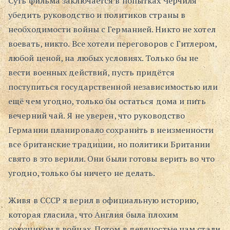
Суть фильма заключается в попытках Черчиля
убедить руководство и политиков страны в
Поиск
необходимости войны с Германией. Никто не хотел
воевать, никто. Все хотели переговоров с Гитлером,
любой ценой, на любых условиях. Только бы не
вести военных действий, пусть придётся
поступиться государственной независимостью или
ещё чем угодно, только бы остаться дома и пить
вечерний чай. Я не уверен, что руководство
Германии планировало сохранить в неизменности
все британские традиции, но политики Британии
свято в это верили. Они были готовы верить во что
угодно, только бы ничего не делать.
Живя в СССР я верил в официальную историю,
которая гласила, что Англия была плохим
союзником в войнах. Потом в девяностые нам стали