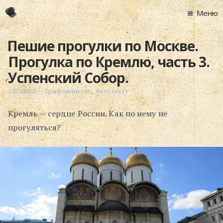
Меню
Главная
Пешие прогулки по Москве.
Новости
Прогулка по Кремлю, часть 3.
Графоманство
Успенский Собор.
* Автотекст
3.02.2024
—
Графоманство
,
Автотекст
* Спортплощадк
Кремль — сердце России. Как по нему не
* Хронограф
прогуляться?
Арт-Рецензии
* Слушать
* Смотреть
* Читать
* По жизни
Блог
⋅