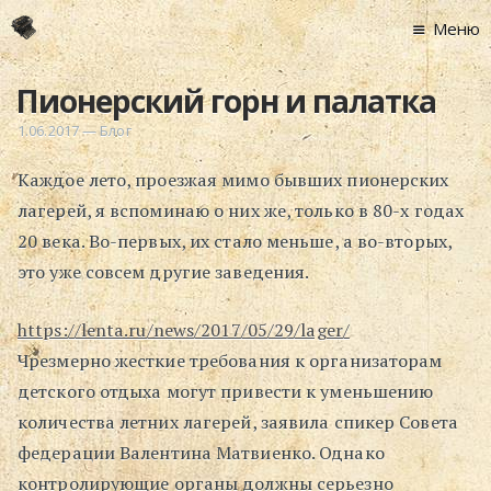
Меню
Главная
Пионерский горн и палатка
Новости
1.06.2017
—
Блог
Графоманство
Каждое лето, проезжая мимо бывших пионерских
* Автотекст
лагерей, я вспоминаю о них же, только в 80-х годах
* Спортплощадк
20 века. Во-первых, их стало меньше, а во-вторых,
* Хронограф
это уже совсем другие заведения.
Арт-Рецензии
* Слушать
https://lenta.ru/news/2017/05/29/lager/
* Смотреть
Чрезмерно жесткие требования к организаторам
* Читать
детского отдыха могут привести к уменьшению
количества летних лагерей, заявила спикер Совета
* По жизни
федерации Валентина Матвиенко. Однако
Блог
контролирующие органы должны серьезно
⋅