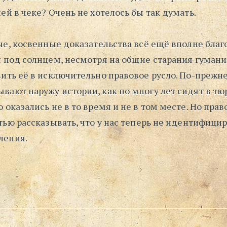
ей в чеке? Очень не хотелось бы так думать.
че, косвенные доказательства всё ещё вполне бла
я под солнцем, несмотря на общие старания гуман
вить её в исключительно правовое русло. По-прежн
вают наружу истории, как по многу лет сидят в тю
 оказались не в то время и не в том месте. Но пр
тью рассказывать, что у нас теперь не идентифици
ления.