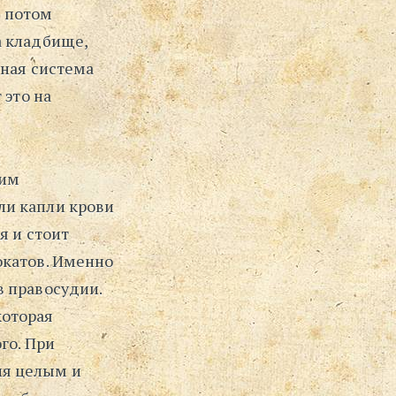
, потом
⋅
а кладбище,
Поиск
ьная система
 это на
мим
ли капли крови
я и стоит
окатов. Именно
в правосудии.
которая
го. При
ия целым и