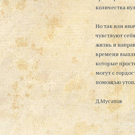
количества нул
Но так или ина
чувствуют себ
жизнь и напра
времени выплы
которые просто
могут с гордос
помощью утоп
Д.Мусатов