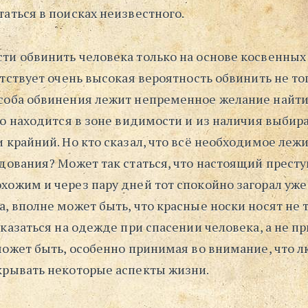
аться в поисках неизвестного.
ти обвинить человека только на основе косвенных
утствует очень высокая вероятность обвинить не тог
соба обвинения лежит непременное желание найти
то находится в зоне видимости и из наличия выбир
 крайний. Но кто сказал, что всё необходимое леж
едования? Может так статься, что настоящий прест
хожим и через пару дней тот спокойно загорал уже
, вполне может быть, что красные носки носят не 
оказаться на одежде при спасении человека, а не п
 может быть, особенно принимая во внимание, что 
крывать некоторые аспекты жизни.