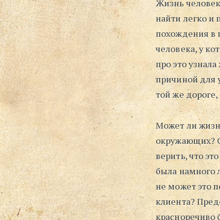
Жизнь человека
найти легко и
похождения в 
человека, у ко
про это узнала 
причиной для 
той же дороге,
Может ли жизн
окружающих? С
верить, что эт
была намного 
не может это п
клиента? Предс
красноречиво б