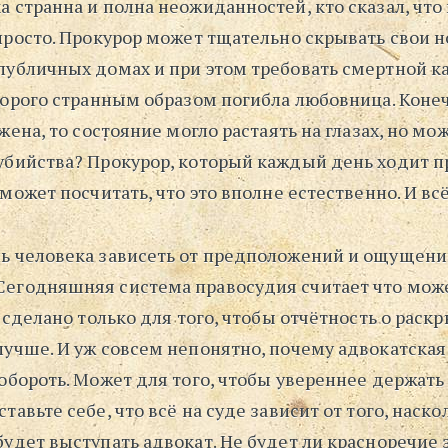
 странна и полна неожиданностей, кто сказал, что
 просто. Прокурор может тщательно скрывать свои 
публичных домах и при этом требовать смертной к
торого странным образом погибла любовница. Конеч
жена, то состояние могло растаять на глазах, но мож
убийства? Прокурор, который каждый день ходит 
 может посчитать, что это вполне естественно. И всё
ь человека зависеть от предположений и ощущен
егодняшняя система правосудия считает что може
о сделано только для того, чтобы отчётность о рас
лучше. И уж совсем непонятно, почему адвокатская
обороть. Может для того, чтобы увереннее держать
тавьте себе, что всё на суде зависит от того, наско
удет выступать адвокат. Не будет ли красноречие 