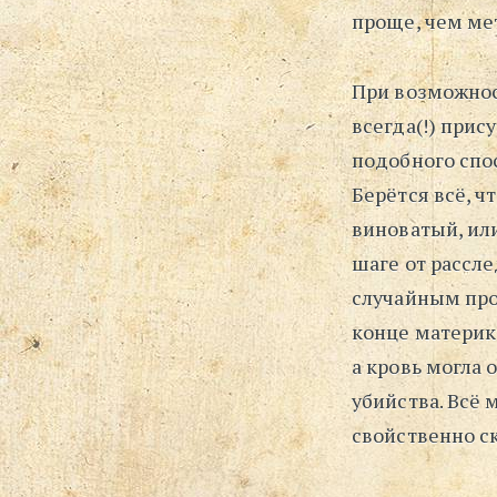
проще, чем мет
При возможнос
всегда(!) прис
подобного спо
Берётся всё, ч
виноватый, или
шаге от рассл
случайным про
конце материка
а кровь могла 
убийства. Всё
свойственно с