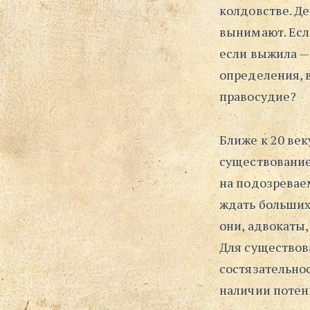
колдовстве. Де
вынимают. Есл
если выжила —
определения, в
правосудие?
Ближе к 20 век
существование
на подозревае
ждать больших
они, адвокаты
Для существов
состязательно
наличии потен