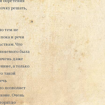
я обретения
ночку решать,
но тем не
пока и речи
ьствам. Что
виняемого была
очень даже
яние, а только
го такой
лечь
то позволяет
коне. Очень
 гораздо