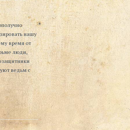
гополучно
изировать нашу
ему время от
рьме люди,
авозащитники
руют ведьм с