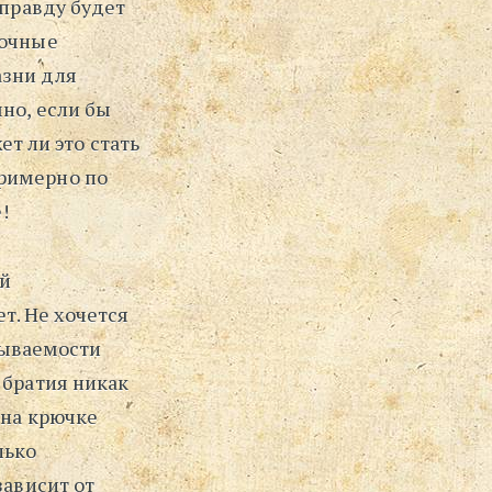
 правду будет
ночные
азни для
но, если бы
ет ли это стать
примерно по
!
ий
т. Не хочется
крываемости
 братия никак
 на крючке
лько
зависит от