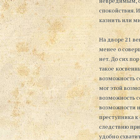
невредимым, о
спокойствия. И
казнить или ми
На дворе 21 ве
менее о совер
нет. До сих п
такое косвенны
возможность с
мог этой возмо
возможность со
возможности н
преступника к 
следствию при
удобно схватит