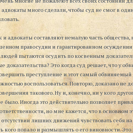
чень многие не пожалеют всех своих состояний дл
 адвокаты много сделали, чтобы суд не смог в оди
ловать.
к и адвокаты составляют немалую часть общества, 
шенном правосудии и гарантированном осуждении 
ор людей пытаются осудить по косвенным доказател
е доказательства? Это когда суд решает, что у об
овершить преступление и этот самый обвиняемый 
жностью воспользоваться. Повторю, доказано не де
вершения такового. Ну и, конечно, ни у кого друго
е было. Иногда это действительно позволяет прив
ответственности, но мне кажется, что в основном э
 отсутствии лишних движений чувствовать себя на 
ь кого попало и размышлять о его виновности. Это