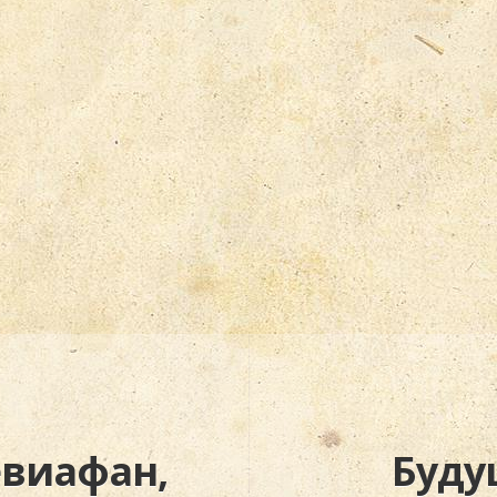
евиафан,
Буду