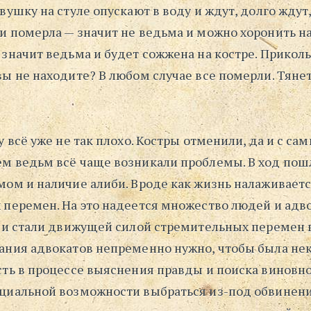
вушку на стуле опускают в воду и ждут, долго ждут
и померла — значит не ведьма и можно хоронить н
 значит ведьма и будет сожжена на костре. Прикол
ы не находите? В любом случае все померли. Тянет
у всё уже не так плохо. Костры отменили, да и с са
м ведьм всё чаще возникали проблемы. В ход пош
мом и наличие алиби. Вроде как жизнь налаживаетс
 перемен. На это надеется множество людей и адв
, и стали движущей силой стремительных перемен 
ания адвокатов непременно нужно, чтобы была не
сть в процессе выяснения правды и поиска виновно
циальной возможности выбраться из-под обвинен