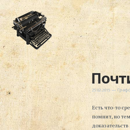
Почт
—
Граф
25.02.2015
Есть что-то ср
помнит, но те
доказательств 