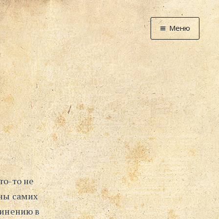
Меню
Главная
Новости
Графоманство
* Автотекст
* Спортплощадк
* Хронограф
Арт-Рецензии
* Слушать
* Смотреть
то-то не
* Читать
ины самих
* По жизни
винению в
Блог