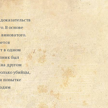
 доказательств
о. В основе
 виноватого.
ается
ит в одном
упник был
 на другом
только убийцы,
ри попытке
людям