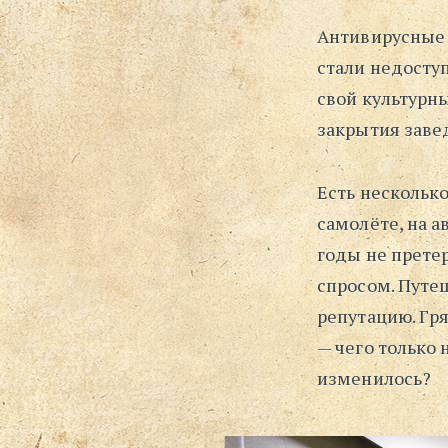
Антивирусные 
стали недосту
свой культурны
закрытия заве
Есть несколько
самолёте, на 
годы не прете
спросом. Путе
репутацию. Гр
— чего только 
изменилось?