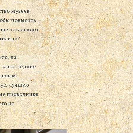
⋅
ство музеев
Поиск
тобы повысить
оне тотального
столицу?
ле, на
 за последние
ильным
амую лучшую
бые проводники
его не