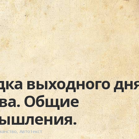
дка выходного дня
ва. Общие
ышления.
манство
,
Автотекст