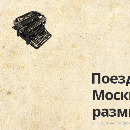
Поез
Моск
разм
—
Графо
9.11.2021