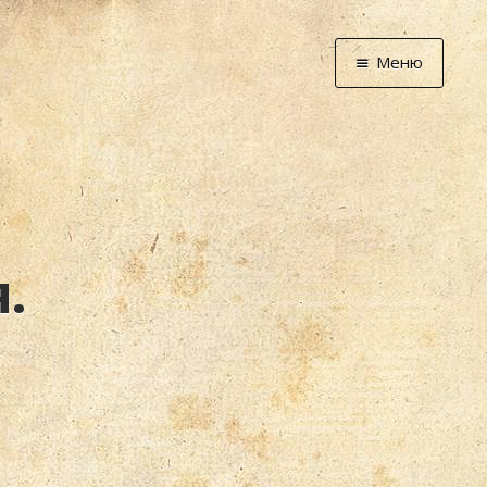
Меню
Главная
Новости
Графоманство
* Автотекст
* Спортплощадк
.
* Хронограф
Арт-Рецензии
* Слушать
* Смотреть
* Читать
* По жизни
Блог