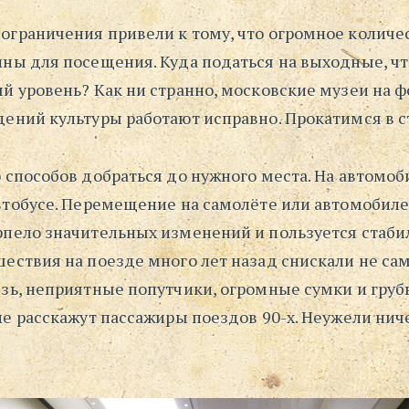
ограничения привели к тому, что огромное количе
пны для посещения. Куда податься на выходные, ч
й уровень? Как ни странно, московские музеи на ф
дений культуры работают исправно. Прокатимся в 
 способов добраться до нужного места. На автомоби
автобусе. Перемещение на самолёте или автомобиле
рпело значительных изменений и пользуется стаб
шествия на поезде много лет назад снискали не с
язь, неприятные попутчики, огромные сумки и гру
не расскажут пассажиры поездов 90-х. Неужели нич