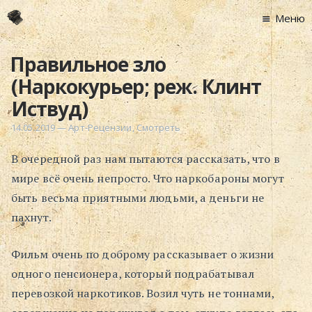
Меню
Главная
Правильное зло
Новости
(Наркокурьер; реж. Клинт
Графоманство
Иствуд)
* Автотекст
14.05.2019
—
Арт-Рецензии
,
Смотреть
* Спортплощадк
В очередной раз нам пытаются рассказать, что в
* Хронограф
мире всё очень непросто. Что наркобароны могут
Арт-Рецензии
быть весьма приятными людьми, а деньги не
* Слушать
пахнут.
* Смотреть
* Читать
Фильм очень по доброму рассказывает о жизни
* По жизни
одного пенсионера, который подрабатывал
Блог
перевозкой наркотиков. Возил чуть не тоннами,
⋅