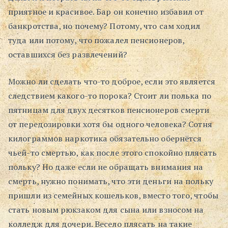
приятное и красивое. Бар он конечно избавил от
банкротства, но почему? Потому, что сам ходил
туда или потому, что пожалел пенсионеров,
оставшихся без развлечений?
Можно ли сделать что-то доброе, если это является
следствием какого-то порока? Стоит ли полька по
пятницам для двух десятков пенсионеров смерти
от передозировки хотя бы одного человека? Сотня
килограммов наркотика обязательно обернётся
чьей-то смертью, как после этого спокойно плясать
польку? Но даже если не обращать внимания на
смерть, нужно понимать, что эти деньги на польку
пришли из семейных кошельков, вместо того, чтобы
стать новым рюкзаком для сына или взносом на
колледж для дочери. Весело плясать на такие