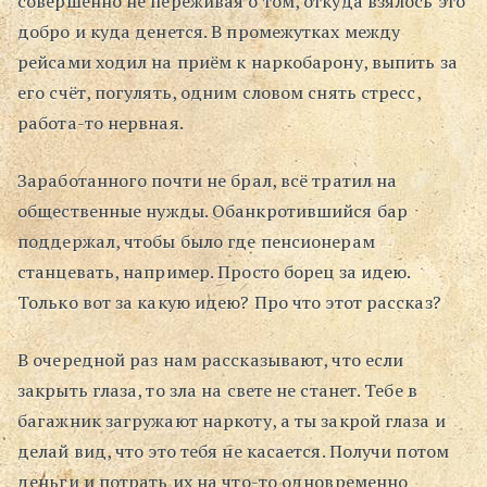
совершенно не переживая о том, откуда взялось это
добро и куда денется. В промежутках между
Поиск
рейсами ходил на приём к наркобарону, выпить за
его счёт, погулять, одним словом снять стресс,
работа-то нервная.
Заработанного почти не брал, всё тратил на
общественные нужды. Обанкротившийся бар
поддержал, чтобы было где пенсионерам
станцевать, например. Просто борец за идею.
Только вот за какую идею? Про что этот рассказ?
В очередной раз нам рассказывают, что если
закрыть глаза, то зла на свете не станет. Тебе в
багажник загружают наркоту, а ты закрой глаза и
делай вид, что это тебя не касается. Получи потом
деньги и потрать их на что-то одновременно