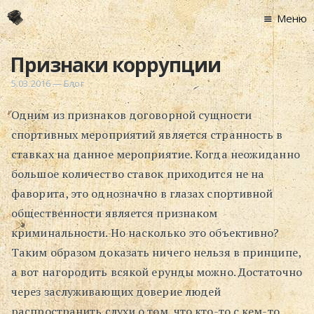
Меню
Главная
Признаки коррупции
Новости
5.03.2016
—
Блог
Графоманство
Одним из признаков договорной сущности
* Автотекст
спортивных мероприятий является странность в
* Спортплощадк
ставках на данное мероприятие. Когда неожиданно
* Хронограф
большое количество ставок приходится не на
Арт-Рецензии
фаворита, это однозначно в глазах спортивной
* Слушать
общественности является признаком
* Смотреть
криминальности. Но насколько это объективно?
* Читать
Таким образом доказать ничего нельзя в принципе,
* По жизни
а вот нагородить всякой ерунды можно. Достаточно
через заслуживающих доверие людей
Блог
распространить слухи о том, что кто-то с кем-то
⋅