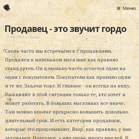
Меню
Главная
Продавец - это звучит гордо
Новости
17.04.2011
—
Блог
Графоманство
Сколь часто мы встречаемся с продавцами.
* Автотекст
Продавец в маленьком магазине как правило
* Спортплощадк
стандартен. Он довольно часто остается один на
* Хронограф
один с покупателем. Покупатели как правило одни
Арт-Рецензии
и те же. Задачи тоже. И главное - он всегда на виду.
* Слушать
Выживают в этой ситуации только те, кто хочет и
* Смотреть
может работать. В больших магазинах все иначе.
* Читать
Там можно вполне прекрасно волынить довольно
* По жизни
длительный срок. И есть категория продавцов,
которые это проделывают. Взор, как правило, у них
Блог
затуманен. Наверное, у них очень много мыслей. В
⋅