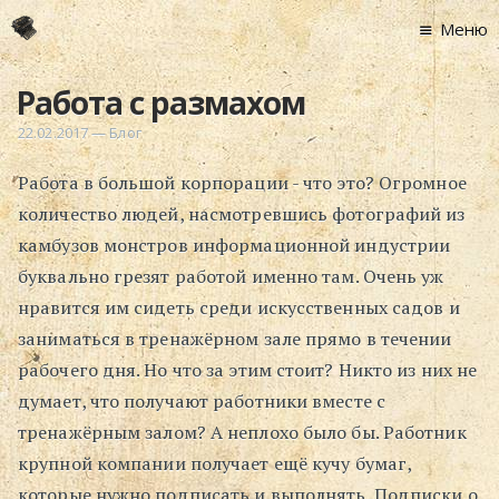
Меню
Главная
Работа с размахом
Новости
22.02.2017
—
Блог
Графоманство
Работа в большой корпорации - что это? Огромное
* Автотекст
количество людей, насмотревшись фотографий из
* Спортплощадк
камбузов монстров информационной индустрии
* Хронограф
буквально грезят работой именно там. Очень уж
Арт-Рецензии
нравится им сидеть среди искусственных садов и
* Слушать
заниматься в тренажёрном зале прямо в течении
* Смотреть
рабочего дня. Но что за этим стоит? Никто из них не
* Читать
думает, что получают работники вместе с
* По жизни
тренажёрным залом? А неплохо было бы. Работник
крупной компании получает ещё кучу бумаг,
Блог
которые нужно подписать и выполнять. Подписки о
⋅