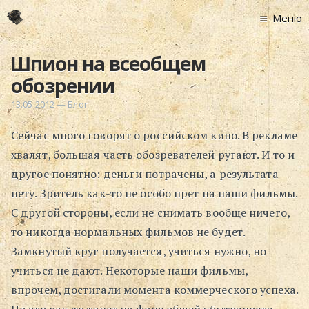
Меню
Главная
Шпион на всеобщем
Новости
обозрении
Графоманство
13.05.2012
—
Блог
* Автотекст
Сейчас много говорят о российском кино. В рекламе
* Спортплощадк
хвалят, большая часть обозревателей ругают. И то и
* Хронограф
другое понятно: деньги потрачены, а результата
Арт-Рецензии
нету. Зритель как-то не особо прет на наши фильмы.
* Слушать
С другой стороны, если не снимать вообще ничего,
* Смотреть
то никогда нормальных фильмов не будет.
* Читать
Замкнутый круг получается, учиться нужно, но
* По жизни
учиться не дают. Некоторые наши фильмы,
Блог
впрочем, достигали момента коммерческого успеха.
⋅