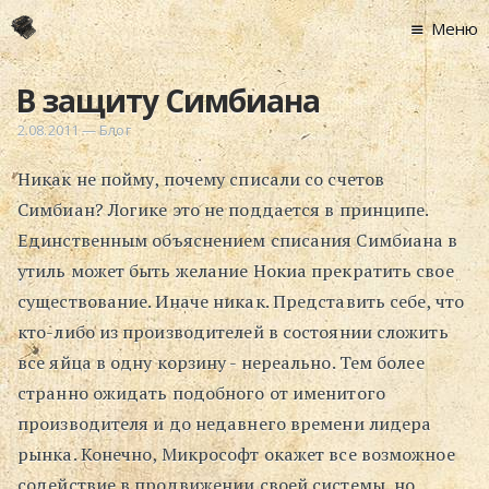
Меню
Главная
В защиту Симбиана
Новости
2.08.2011
—
Блог
Графоманство
Никак не пойму, почему списали со счетов
* Автотекст
Симбиан? Логике это не поддается в принципе.
* Спортплощадк
Единственным объяснением списания Симбиана в
* Хронограф
утиль может быть желание Нокиа прекратить свое
Арт-Рецензии
существование. Иначе никак. Представить себе, что
* Слушать
кто-либо из производителей в состоянии сложить
* Смотреть
все яйца в одну корзину - нереально. Тем более
* Читать
странно ожидать подобного от именитого
* По жизни
производителя и до недавнего времени лидера
рынка. Конечно, Микрософт окажет все возможное
Блог
содействие в продвижении своей системы, но
⋅