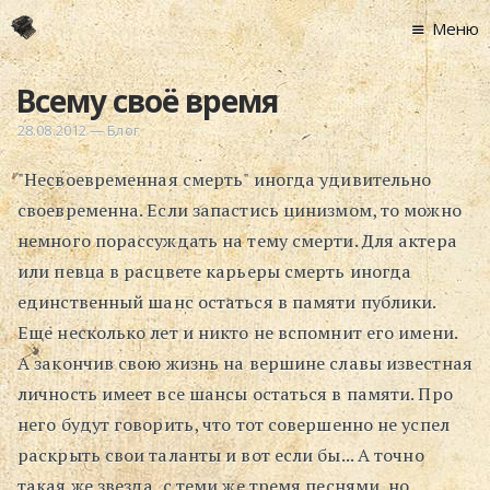
Меню
Главная
Всему своё время
Новости
28.08.2012
—
Блог
Графоманство
"Несвоевременная смерть" иногда удивительно
* Автотекст
своевременна. Если запастись цинизмом, то можно
* Спортплощадк
немного порассуждать на тему смерти. Для актера
* Хронограф
или певца в расцвете карьеры смерть иногда
Арт-Рецензии
единственный шанс остаться в памяти публики.
* Слушать
Еще несколько лет и никто не вспомнит его имени.
* Смотреть
А закончив свою жизнь на вершине славы известная
* Читать
личность имеет все шансы остаться в памяти. Про
* По жизни
него будут говорить, что тот совершенно не успел
раскрыть свои таланты и вот если бы... А точно
Блог
такая же звезда с теми же тремя песнями, но
⋅