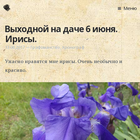
Меню
Главная
Выходной на даче 6 июня.
Новости
Ирисы.
Графоманство
13.06.2017
—
Графоманство
,
Хронограф
* Автотекст
Ужасно нравятся мне ирисы. Очень необычно и
* Спортплощадк
красиво.
* Хронограф
Арт-Рецензии
* Слушать
* Смотреть
* Читать
* По жизни
Блог
⋅