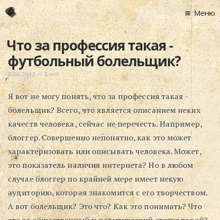
Меню
Главная
Что за профессия такая -
Новости
футбольный болельщик?
Графоманство
8.06.2012
—
Блог
* Автотекст
Я вот не могу понять, что за профессия такая -
* Спортплощадк
болельщик? Всего, что является описанием неких
* Хронограф
качеств человека, сейчас не перечесть. Например,
Арт-Рецензии
блоггер. Совершенно непонятно, как это может
* Слушать
характеризовать или описывать человека. Может,
* Смотреть
это показатель наличия интернета? Но в любом
* Читать
случае блоггер по крайней мере имеет некую
* По жизни
аудиторию, которая знакомится с его творчеством.
Блог
А вот болельщик? Это что? Как это понимать? Что
⋅