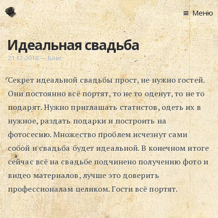
Меню
Главная
Идеальная свадьба
Новости
21.12.2018
—
Блог
Графоманство
Секрет идеальной свадьбы прост, не нужно гостей.
* Автотекст
Они постоянно всё портят, то не то оденут, то не то
* Спортплощадк
подарят. Нужно приглашать статистов, одеть их в
* Хронограф
нужное, раздать подарки и построить на
Арт-Рецензии
фотосесию. Множество проблем исчезнут сами
* Слушать
собой и свадьба будет идеальной. В конечном итоге
* Смотреть
сейчас всё на свадьбе подчинено получению фото и
* Читать
видео материалов, лучше это доверить
* По жизни
профессионалам целиком. Гости всё портят.
Блог
⋅