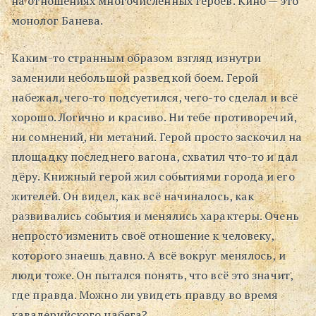
на отношениях многочисленных героев. Кино — это
монолог Банева.
Каким-то странным образом взгляд изнутри
заменили небольшой разведкой боем. Герой
набежал, чего-то подсуетился, чего-то сделал и всё
хорошо. Логично и красиво. Ни тебе противоречий,
ни сомнений, ни метаний. Герой просто заскочил на
площадку последнего вагона, схватил что-то и дал
дёру. Книжный герой жил событиями города и его
жителей. Он видел, как всё начиналось, как
развивались события и менялись характеры. Очень
непросто изменить своё отношение к человеку,
которого знаешь давно. А всё вокруг менялось, и
люди тоже. Он пытался понять, что всё это значит,
где правда. Можно ли увидеть правду во время
кавалерийского набега?