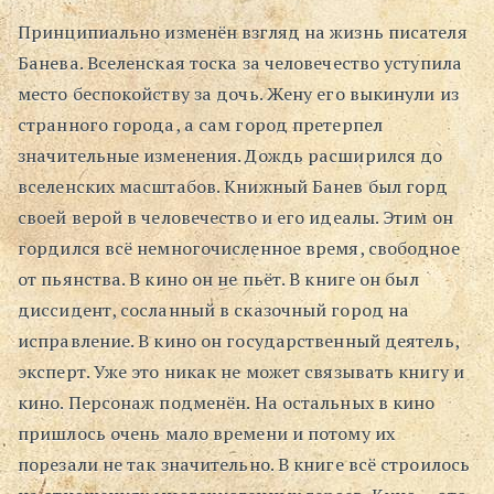
Принципиально изменён взгляд на жизнь писателя
Поиск
Банева. Вселенская тоска за человечество уступила
место беспокойству за дочь. Жену его выкинули из
странного города, а сам город претерпел
значительные изменения. Дождь расширился до
вселенских масштабов. Книжный Банев был горд
своей верой в человечество и его идеалы. Этим он
гордился всё немногочисленное время, свободное
от пьянства. В кино он не пьёт. В книге он был
диссидент, сосланный в сказочный город на
исправление. В кино он государственный деятель,
эксперт. Уже это никак не может связывать книгу и
кино. Персонаж подменён. На остальных в кино
пришлось очень мало времени и потому их
порезали не так значительно. В книге всё строилось