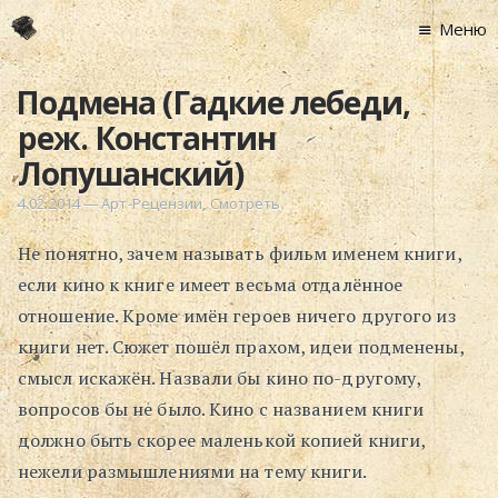
Меню
Главная
Подмена (Гадкие лебеди,
Новости
реж. Константин
Графоманство
Лопушанский)
* Автотекст
4.02.2014
—
Арт-Рецензии
,
Смотреть
* Спортплощадк
Не понятно, зачем называть фильм именем книги,
* Хронограф
если кино к книге имеет весьма отдалённое
Арт-Рецензии
отношение. Кроме имён героев ничего другого из
* Слушать
книги нет. Сюжет пошёл прахом, идеи подменены,
* Смотреть
смысл искажён. Назвали бы кино по-другому,
* Читать
вопросов бы не было. Кино с названием книги
* По жизни
должно быть скорее маленькой копией книги,
Блог
нежели размышлениями на тему книги.
⋅