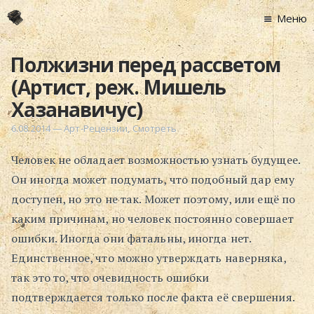
Меню
Главная
Полжизни перед рассветом
Новости
(Артист, реж. Мишель
Графоманство
Хазанавичус)
* Автотекст
6.08.2014
—
Арт-Рецензии
,
Смотреть
* Спортплощадк
Человек не обладает возможностью узнать будущее.
* Хронограф
Он иногда может подумать, что подобный дар ему
Арт-Рецензии
доступен, но это не так. Может поэтому, или ещё по
* Слушать
каким причинам, но человек постоянно совершает
* Смотреть
ошибки. Иногда они фатальны, иногда нет.
* Читать
Единственное, что можно утверждать наверняка,
* По жизни
так это то, что очевидность ошибки
Блог
подтверждается только после факта её свершения.
⋅