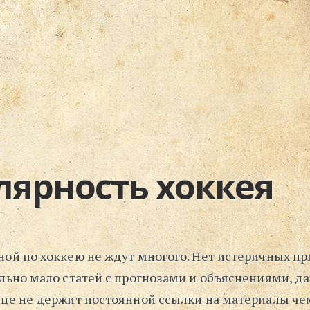
лярность хоккея
ной по хоккею не ждут многого. Нет истеричных п
ольно мало статей с прогнозами и объяснениями, д
ице не держит постоянной ссылки на материалы ч