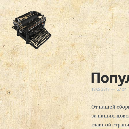
Попу
—
Блог
19.05.2017
От нашей сбор
за наших, дов
главной стран