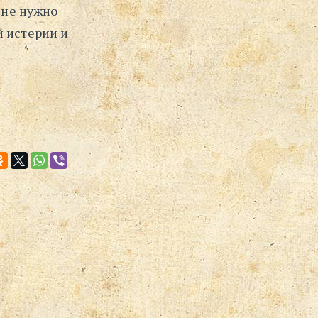
 не нужно
⋅
й истерии и
Поиск