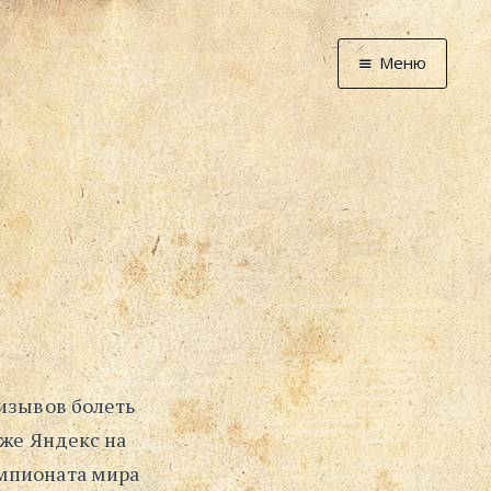
Меню
Главная
Новости
Графоманство
* Автотекст
* Спортплощадк
* Хронограф
Арт-Рецензии
* Слушать
* Смотреть
ризывов болеть
* Читать
аже Яндекс на
* По жизни
емпионата мира
Блог