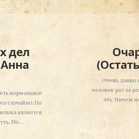
х дел
Очар
 Анна
(Остать
Очень давно 
человек раз за ра
реть нормальное
лбу. Ничем 
ел случайно. По
фильма является
нуть. Но…