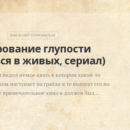
ование глупости
ся в живых, сериал)
я видел немое кино, в котором какой-то
зом наступает на грабли и те колотят его по
не примечательное кино и должен был…