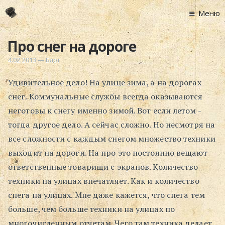
Меню
Главная
Про снег на дороге
Новости
4.02.2013
—
Блог
Графоманство
Удивительное дело! На улице зима, а на дорогах
* Автотекст
снег. Коммунальные службы всегда оказываются
* Спортплощадк
неготовы к снегу именно зимой. Вот если летом -
* Хронограф
тогда другое дело. А сейчас сложно. Но несмотря на
Арт-Рецензии
все сложности с каждым снегом множество техники
* Слушать
выходит на дороги. На про это постоянно вещают
* Смотреть
ответственные товарищи с экранов. Количество
* Читать
техники на улицах впечатляет. Как и количество
* По жизни
снега на улицах. Мне даже кажется, что снега тем
больше, чем больше техники на улицах по
Блог
многочисленным отчетам. Чего там техника делает
⋅