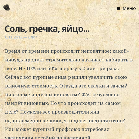
Меню
Главная
Соль, гречка, яйцо...
Новости
6.11.2013
—
Блог
Графоманство
Время от времени происходит непонятное: какой-
* Автотекст
нибудь продукт стремительно начинает набирать в
* Спортплощадк
цене. Не 10% или 50%, а сразу в 2 или три раза.
* Хронограф
Сейчас вот куриные яйца решили увеличить свою
Арт-Рецензии
рыночную стоимость. Откуда эти скачки и зачем?
* Слушать
Биржевые индексы виноваты? ФАС безусловно
* Смотреть
найдёт виновных. Но что происходит на самом
* Читать
деле? Неужели все производители яиц
* По жизни
одновременно решили, что денег недостаточно?
Или может куриный профсоюз потребовал
Блог
увеличения пособий по временной
⋅