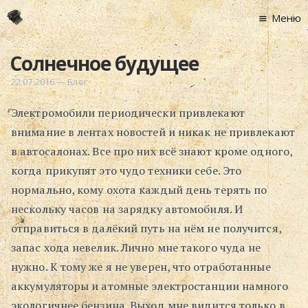
Меню
Главная
Солнечное будущее
Новости
22.07.2016
—
Блог
Графоманство
Электромобили периодически привлекают
* Автотекст
внимание в лентах новостей и никак не привлекают
* Спортплощадк
в автосалонах. Все про них всё знают кроме одного,
* Хронограф
когда прикупят это чудо техники себе. Это
Арт-Рецензии
нормально, кому охота каждый день терять по
* Слушать
нескольку часов на зарядку автомобиля. И
* Смотреть
отправиться в далёкий путь на нём не получится,
* Читать
запас хода невелик. Лично мне такого чуда не
* По жизни
нужно. К тому же я не уверен, что отработанные
аккумуляторы и атомные электростанции намного
Блог
экологичнее бензина. Выход мне видится только в
⋅