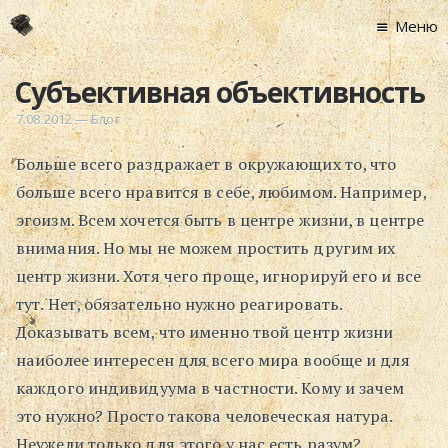
Меню
Главная
Субъективная объективность
Новости
7.08.2012
—
Блог
Графоманство
Больше всего раздражает в окружающих то, что
* Автотекст
больше всего нравится в себе, любимом. Например,
* Спортплощадк
эгоизм. Всем хочется быть в центре жизни, в центре
* Хронограф
внимания. Но мы не можем простить другим их
Арт-Рецензии
центр жизни. Хотя чего проще, игнорируй его и все
* Слушать
тут. Нет, обязательно нужно реагировать.
* Смотреть
Доказывать всем, что именно твой центр жизни
* Читать
наиболее интересен для всего мира вообще и для
* По жизни
каждого индивидуума в частности. Кому и зачем
это нужно? Просто такова человеческая натура.
Блог
Неужели только для этого у нас есть разум?
⋅