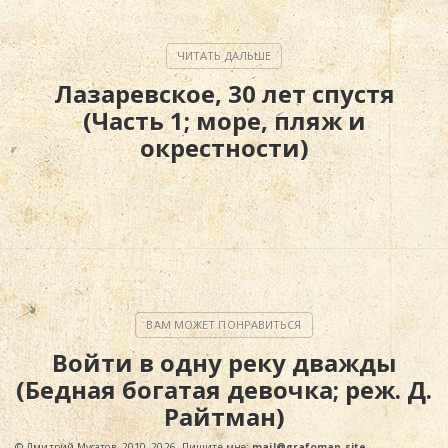
Лазаревское, 30 лет спустя
(Часть 1; море, пляж и
окрестности)
Войти в одну реку дважды
(Бедная богатая девочка; реж. Д.
Райтман)
© Дмитрий Мусатов, 2010–2026. Пишите мне:
mail@grafoman.site