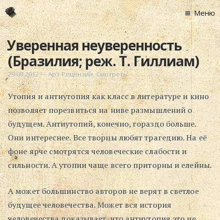
Меню
Главная
Уверенная неуверенность
Новости
(Бразилия; реж. Т. Гиллиам)
Графоманство
29.09.2012
—
Арт-Рецензии
,
Смотреть
* Автотекст
Утопия и антиутопия как класс в литературе и кино
* Спортплощадк
позволяет порезвиться на ниве размышлений о
* Хронограф
будущем. Антиутопий, конечно, гораздо больше.
Арт-Рецензии
Они интереснее. Все творцы любят трагедию. На её
* Слушать
фоне ярче смотрятся человеческие слабости и
* Смотреть
сильности. А утопии чаще всего приторны и елейны.
* Читать
* По жизни
А может большинство авторов не верят в светлое
будущее человечества. Может вся история
Блог
человечества доказывает, что антиутопия это не
⋅