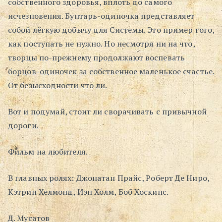
собственного здоровья, вплоть до самого
исчезновения. Бунтарь-одиночка представляет
собой лёгкую добычу для Системы. Это пример того,
как поступать не нужно. Но несмотря ни на что,
творцы по-прежнему продолжают воспевать
борцов-одиночек за собственное маленькое счастье.
От безысходности что ли.
Вот и подумай, стоит ли сворачивать с привычной
дороги.
Фильм на любителя.
В главных ролях: Джонатан Прайс, Роберт Де Ниро,
Кэтрин Хелмонд, Иэн Холм, Боб Хоскинс.
Д. Мусатов