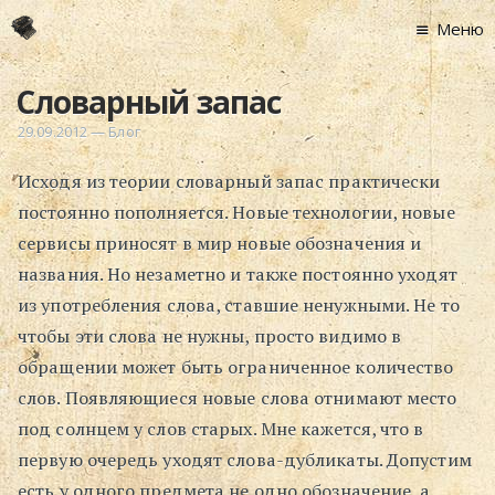
Меню
Главная
Словарный запас
Новости
29.09.2012
—
Блог
Графоманство
Исходя из теории словарный запас практически
* Автотекст
постоянно пополняется. Новые технологии, новые
* Спортплощадк
сервисы приносят в мир новые обозначения и
* Хронограф
названия. Но незаметно и также постоянно уходят
Арт-Рецензии
из употребления слова, ставшие ненужными. Не то
* Слушать
чтобы эти слова не нужны, просто видимо в
* Смотреть
обращении может быть ограниченное количество
* Читать
слов. Появляющиеся новые слова отнимают место
* По жизни
под солнцем у слов старых. Мне кажется, что в
первую очередь уходят слова-дубликаты. Допустим
Блог
есть у одного предмета не одно обозначение, а
⋅