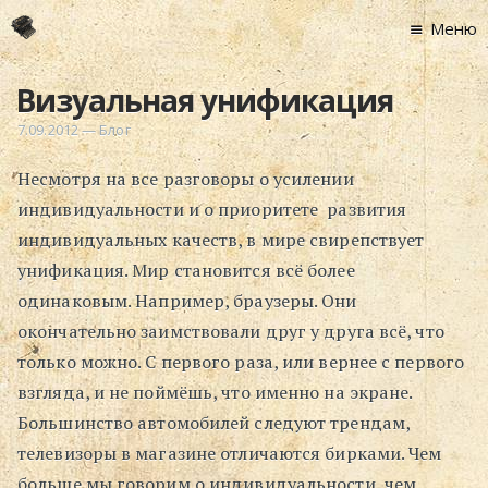
Меню
Главная
Визуальная унификация
Новости
7.09.2012
—
Блог
Графоманство
Несмотря на все разговоры о усилении
* Автотекст
индивидуальности и о приоритете развития
* Спортплощадк
индивидуальных качеств, в мире свирепствует
* Хронограф
унификация. Мир становится всё более
Арт-Рецензии
одинаковым. Например, браузеры. Они
* Слушать
окончательно заимствовали друг у друга всё, что
* Смотреть
только можно. С первого раза, или вернее с первого
* Читать
взгляда, и не поймёшь, что именно на экране.
* По жизни
Большинство автомобилей следуют трендам,
телевизоры в магазине отличаются бирками. Чем
Блог
больше мы говорим о индивидуальности, чем
⋅