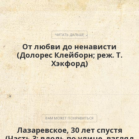
От любви до ненависти
(Долорес Клейборн; реж. Т.
Хэкфорд)
Лазаревское, 30 лет спустя
(Часть 3; вдоль по улице, взгляд