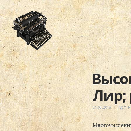
Высо
Лир; 
—
Арт-
21.05.2013
Многочисленны