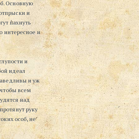
б. Основную
⋅
отпрыски и
Поиск
гут пахнуть
то интересное и
глупости и
бой идеал
раведливы и уж
 чтобы всем
удятся над
протянут руку
оких особ, не