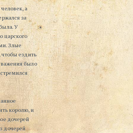
 человек, а
ержался за
была. У
о царского
ми. Злые
, чтобы ездить
 уважения было
и стремился
манное
ть королю, и
вое дочерей
из дочерей