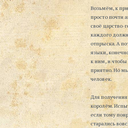
Возьмём, к при
просто почти а
своё царство-г
каждого должно
отпрыска. А п
языки, конечно
к ним, и чтобы
приятно. Но мы
человек.
Для получения
королём. Испы
если тому понр
старались вов