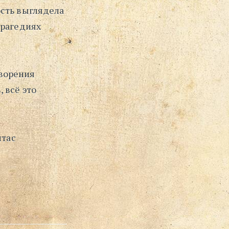
ость выглядела
трагедиях
ворения
 всё это
нтас