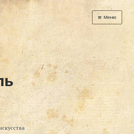
Меню
Главная
Новости
Графоманство
* Автотекст
* Спортплощадк
ль
* Хронограф
Арт-Рецензии
* Слушать
* Смотреть
* Читать
* По жизни
искусства
Блог