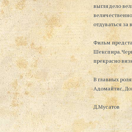
выглядело вел
величественно
отдуваться за 
Фильм предста
Шекспира. Чер
прекрасно виз
В главных роля
Адомайтис, Дон
Д.Мусатов