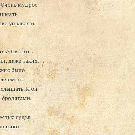
. Очень мудрое
инимать
аве управлять
ать? Своего
ли, даже таких,
ужно было
л чем это
 услышать. И он
с бродягами.
лестью судья
внению с