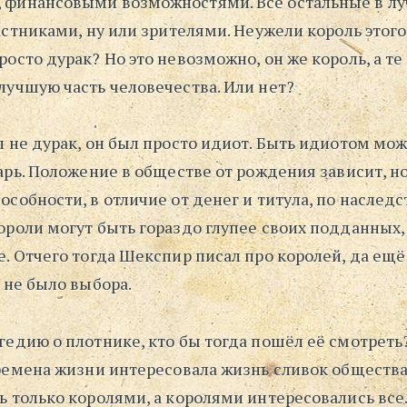
финансовыми возможностями. Все остальные в л
астниками, ну или зрителями. Неужели король этого
осто дурак? Но это невозможно, он же король, а те
лучшую часть человечества. Или нет?
 не дурак, он был просто идиот. Быть идиотом мож
арь. Положение в обществе от рождения зависит, но
собности, в отличие от денег и титула, по наследс
роли могут быть гораздо глупее своих подданных, 
. Отчего тогда Шекспир писал про королей, да ещё
 не было выбора.
гедию о плотнике, кто бы тогда пошёл её смотрет
времена жизни интересовала жизнь сливок общества
 только королями, а королями интересовались все.