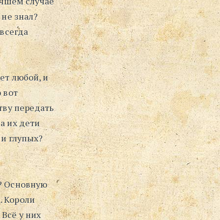
учшем случае
 не знал?
 всегда
ет любой, и
 вот
тву передать
а их дети
 и глупых?
ь? Основную
. Короли
 Всё у них