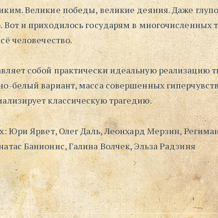
иким. Великие победы, великие деяния. Даже глуп
. Вот и приходилось государям в многочисленных 
всё человечество.
вляет собой практически идеальную реализацию т
но-белый вариант, масса совершенных гиперчувств,
иализирует классическую трагедию.
х: Юри Ярвет, Олег Даль, Леонхард Мерзин, Регима
атас Банионис, Галина Волчек, Эльза Радзиня