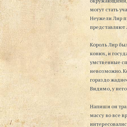
окружающими, 
могут стать уч
Неужели Лир пр
представляют 
Король Лир был
конюх, и госуд
умственные спо
невозможно. Ко
гораздо жаднее
Видимо, у него
Напиши он тра
массу во все 
интересовались