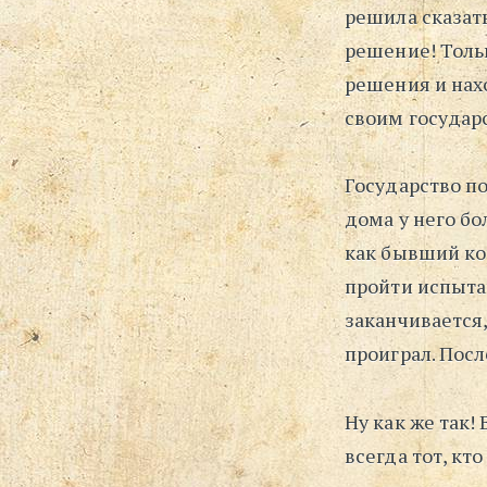
решила сказать
решение! Толь
решения и нахо
своим государ
Государство по
дома у него бо
как бывший кор
пройти испытан
заканчивается,
проиграл. Посл
Ну как же так! 
всегда тот, к