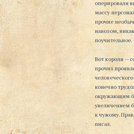
оперировали в
массу персона
прочие необыч
навозом, никак
поучительное.
Вот короли — с
прочих проявл
человеческого
конечно трудол
окружающим бы
увеличением б
к чужому. Прав
писал.