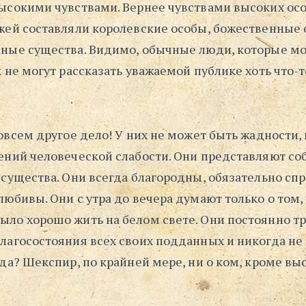
ысокими чувствами. Вернее чувствами высоких осо
жей составляли королевские особы, божественные 
ные существа. Видимо, обычные люди, которые мо
 не могут рассказать уважаемой публике хоть что-
овсем другое дело! У них не может быть жадности, 
ений человеческой слабости. Они представляют со
 существа. Они всегда благородны, обязательно сп
юбивы. Они с утра до вечера думают только о том,
ло хорошо жить на белом свете. Они постоянно тр
лагосостояния всех своих подданных и никогда не 
да? Шекспир, по крайней мере, ни о ком, кроме выс