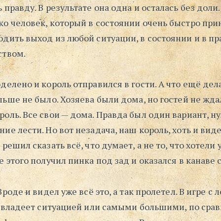
 правду. В результате она одна и осталась без доли
ко человек, который в состоянии очень быстро пр
дить выход из любой ситуации, в состоянии и в пр
ством.
делено и король отправился в гости. А что ещё дел
льше не было. Хозяева были дома, но гостей не жда
оль. Все свои — дома. Правда был один вариант, н
ие лести. Но вот незадача, наш король, хоть и виде
 решил сказать всё, что думает, а не то, что хотели
е этого получил пинка под зад и оказался в канаве 
Вроде и видел уже всё это, а так пролетел. В игре с 
то владеет ситуацией или самыми большими, по сра