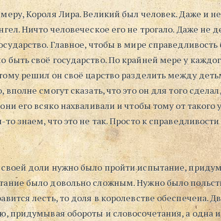
меру, Короля Лира. Великий был человек. Даже и не
нгел. Ничто человеческое его не трогало. Даже не д
осударство. Главное, чтобы в мире справедливость 
 быть своё государство. По крайней мере у каждог
отому решил он своё царство разделить между деть
, вполне смогут сказать, что это он для того сделал
 они его всяко нахваливали и чтобы тому от такого
-то знаем, что это не так. Просто к справедливост
 своей доли нужно было пройти испытание, приду
тание было довольно сложным. Нужно было польсти
авится лесть, то доля в королевстве обеспечена. Д
сю, придумывая обороты и словосочетания, а одна 